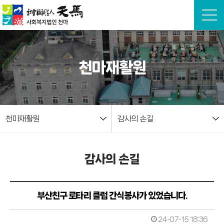
본문 바로가기
천마재활원
천마재활원
감사의 손길
감사의 손길
부산친구 로타리 클럽 간식봉사가 있었습니다.
24-07-15 18:36