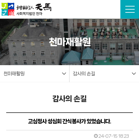
본문 바로가기
천마재활원
천마재활원
감사의 손길
감사의 손길
고심정사 성심회 간식봉사가 있었습니다.
24-07-15 18:23