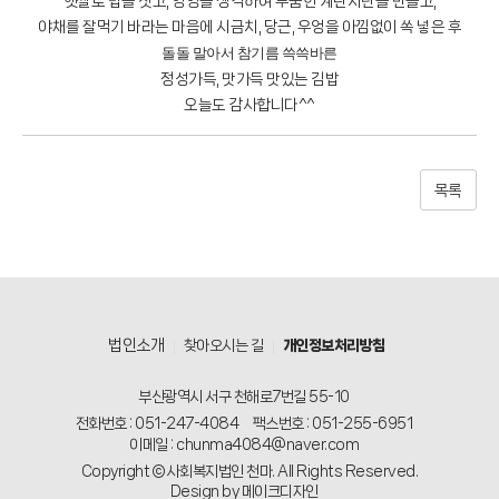
햇쌀로 밥을 짓고, 영양을 생각하여 두둠한 계란지단을 만들고,
야채를 잘먹기 바라는 마음에 시금치, 당근, 우엉을 아낌없이 쏙 넣은 후
돌돌 말아서 참기름 쓱쓱바른
정성가득, 맛가득 맛있는 김밥
오늘도 감사합니다^^
목록
법인소개
찾아오시는 길
개인정보처리방침
부산광역시 서구 천해로7번길 55-10
전화번호 : 051-247-4084
팩스번호 : 051-255-6951
이메일 : chunma4084@naver.com
Copyright © 사회복지법인 천마. All Rights Reserved.
Design by 메이크디자인