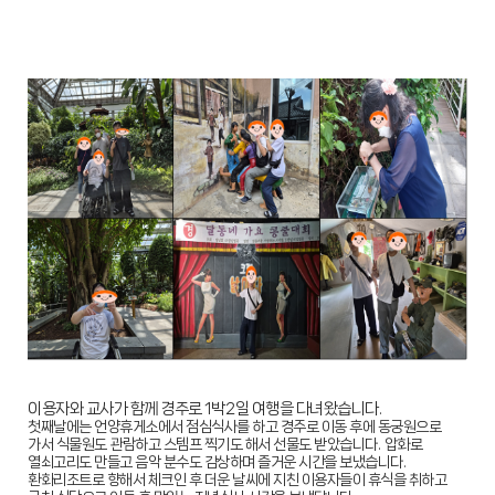
이용자와 교사가 함께 경주로
1
박
2
일 여행을 다녀왔습니다
.
첫째날에는 언양휴게소에서 점심식사를 하고 경주로 이동 후에 동궁원으로
가서 식물원도 관람하고 스템프 찍기도 해서 선물도 받았습니다
.
압화로
열쇠고리도 만들고 음악 분수도 감상하며 즐거운 시간을 보냈습니다
.
환화리조트로 향해서 체크인 후 더운 날씨에 지친 이용자들이 휴식을 취하고