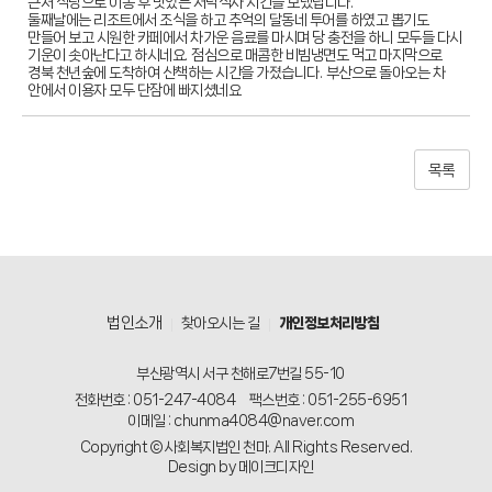
근처 식당으로 이동 후 맛있는 저녁식사 시간을 보냈답니다
.
둘째날에는 리조트에서 조식을 하고 추억의 달동네 투어를 하였고 뽑기도
만들어 보고 시원한 카페에서 차가운 음료를 마시며 당 충전을 하니 모두들 다시
기운이 솟아난다고 하시네요
.
점심으로 매콤한 비빔냉면도 먹고 마지막으로
경북 천년숲에 도착하여 산책하는 시간을 가졌습니다
.
부산으로 돌아오는 차
안에서 이용자 모두 단잠에 빠지셨네요
목록
법인소개
찾아오시는 길
개인정보처리방침
부산광역시 서구 천해로7번길 55-10
전화번호 : 051-247-4084
팩스번호 : 051-255-6951
이메일 : chunma4084@naver.com
Copyright © 사회복지법인 천마. All Rights Reserved.
Design by 메이크디자인